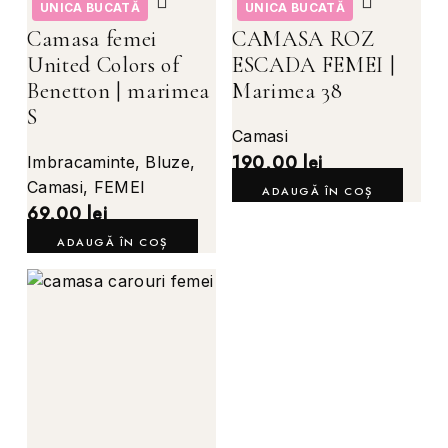
UNICA BUCATĂ
UNICA BUCATĂ
Camasa femei
CAMASA ROZ
United Colors of
ESCADA FEMEI |
Benetton | marimea
Marimea 38
S
Camasi
190,00
lei
Imbracaminte
,
Bluze
,
Camasi
,
FEMEI
ADAUGĂ ÎN COȘ
69,00
lei
ADAUGĂ ÎN COȘ