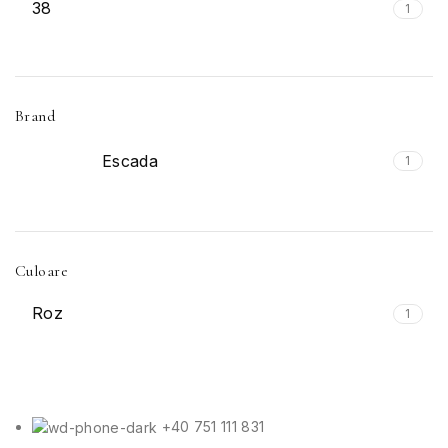
38
1
Brand
Escada
1
Culoare
Roz
1
+40 751 111 831