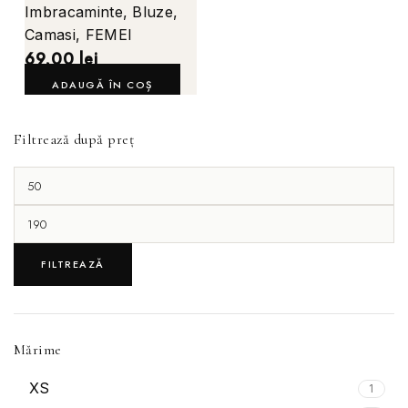
Imbracaminte
,
Bluze
,
Camasi
,
FEMEI
69,00
lei
ADAUGĂ ÎN COȘ
Filtrează după preț
FILTREAZĂ
Mărime
XS
1