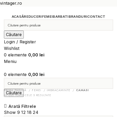
vintager.ro
ACASĂ
REDUCERI
FEMEI
BARBATI
BRANDURI
CONTACT
Căutare
Login / Register
Wishlist
0
elemente
0,00
lei
Meniu
0
elemente
0,00
lei
PRIMA PAGINĂ
FEMEI
IMBRACAMINTE
CAMASI
Căutare
AFIȘEZ TOATE CELE 5 REZULTATE
Arată Filtrele
Show
9
12
18
24