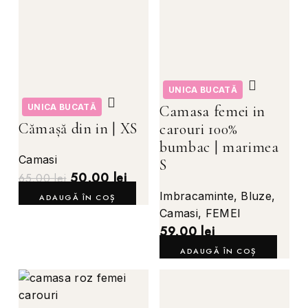
UNICA BUCATĂ
UNICA BUCATĂ
Camasa femei in
Cămașă din in | XS
carouri 100%
bumbac | marimea
Camasi
S
50,00
lei
65,00
lei
Imbracaminte
,
Bluze
,
ADAUGĂ ÎN COȘ
Camasi
,
FEMEI
59,00
lei
ADAUGĂ ÎN COȘ