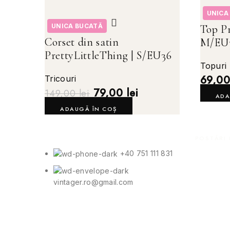
UNICA
UNICA BUCATĂ
Top Pr
Corset din satin
M/EU
PrettyLittleThing | S/EU36
Topuri
69,0
Tricouri
79,00
lei
149,00
lei
ADA
ADAUGĂ ÎN COȘ
POSTĂRI 
+40 751 111 831
vintager.ro@gmail.com