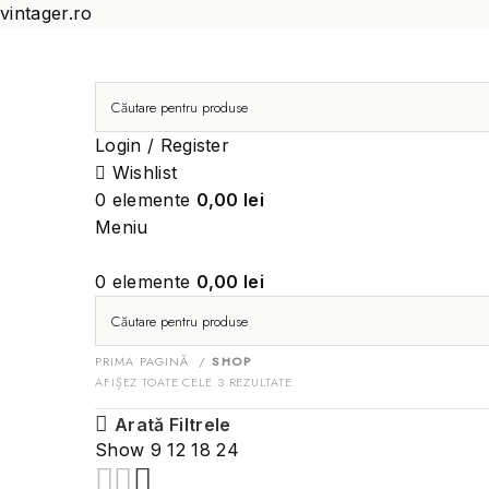
vintager.ro
Login / Register
Wishlist
0
elemente
0,00
lei
Meniu
0
elemente
0,00
lei
PRIMA PAGINĂ
SHOP
AFIȘEZ TOATE CELE 3 REZULTATE
Arată Filtrele
Show
9
12
18
24