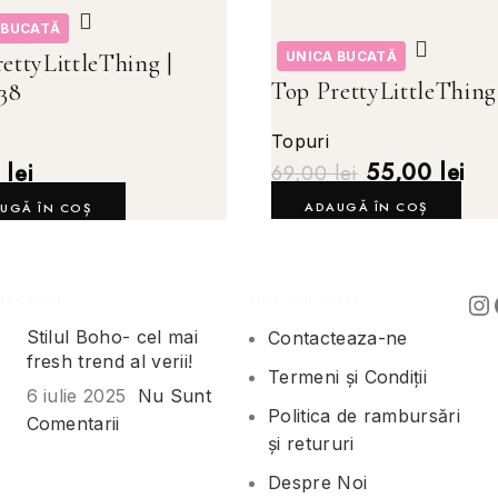
 BUCATĂ
UNICA BUCATĂ
ettyLittleThing |
Top PrettyLittleThing 
38
Topuri
55,00
lei
0
lei
69,00
lei
ADAUGĂ ÎN COȘ
UGĂ ÎN COȘ
RECENTE
LINK-URI UTILE
Stilul Boho- cel mai
Contacteaza-ne
fresh trend al verii!
Termeni și Condiții
6 iulie 2025
Nu Sunt
Politica de rambursări
Comentarii
și retururi
Despre Noi