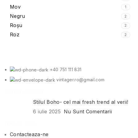
Mov
1
Negru
2
Roșu
2
Roz
2
+40 751 111 831
vintager.ro@gmail.com
POSTĂRI RECENTE
Stilul Boho- cel mai fresh trend al verii!
6 iulie 2025
Nu Sunt Comentarii
LINK-URI UTILE
Contacteaza-ne