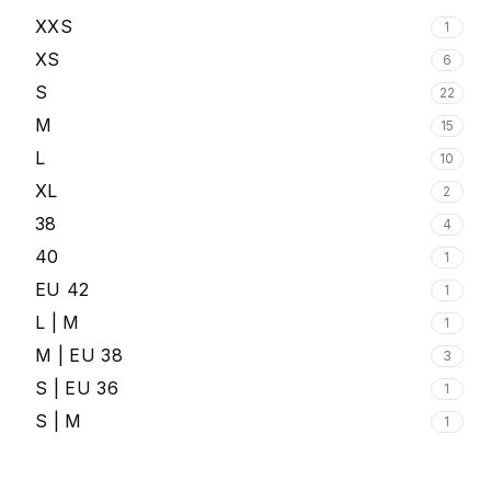
XXS
1
XS
6
S
22
M
15
L
10
XL
2
38
4
40
1
EU 42
1
L | M
1
M | EU 38
3
S | EU 36
1
S | M
1