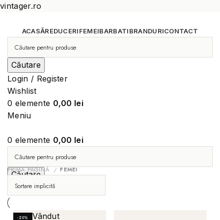
vintager.ro
ACASĂ
REDUCERI
FEMEI
BARBATI
BRANDURI
CONTACT
Căutare
Login / Register
Wishlist
0
elemente
0,00
lei
Meniu
0
elemente
0,00
lei
PRIMA PAGINĂ
FEMEI
Căutare
Vândut
-20%