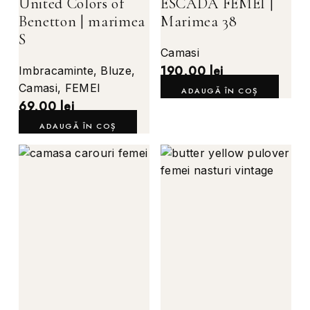
United Colors of
ESCADA FEMEI |
Benetton | marimea
Marimea 38
S
Camasi
190,00
lei
Imbracaminte
,
Bluze
,
Camasi
,
FEMEI
ADAUGĂ ÎN COȘ
69,00
lei
ADAUGĂ ÎN COȘ