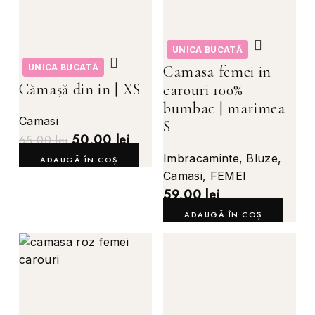
UNICA BUCATĂ
UNICA BUCATĂ
Camasa femei in
Cămașă din in | XS
carouri 100%
bumbac | marimea
Camasi
S
50,00
lei
65,00
lei
Imbracaminte
,
Bluze
,
ADAUGĂ ÎN COȘ
Camasi
,
FEMEI
59,00
lei
ADAUGĂ ÎN COȘ