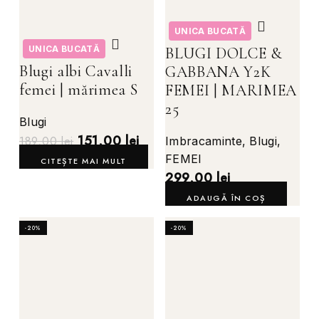
UNICA BUCATĂ
UNICA BUCATĂ
BLUGI DOLCE &
Blugi albi Cavalli
GABBANA Y2K
femei | mărimea S
FEMEI | MARIMEA
25
Blugi
151,00
lei
189,00
lei
Imbracaminte
,
Blugi
,
FEMEI
CITEȘTE MAI MULT
299,00
lei
ADAUGĂ ÎN COȘ
-20%
-20%