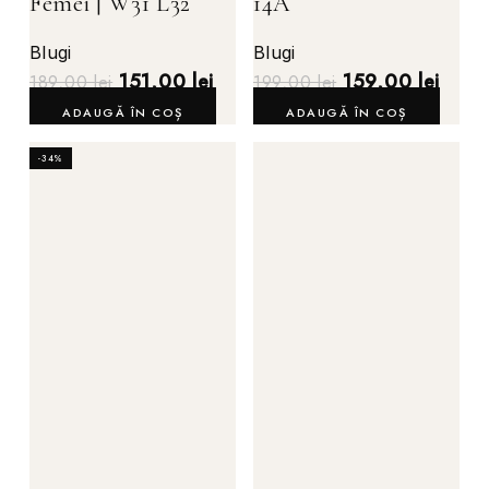
Femei | W31 L32
14A
Blugi
Blugi
151,00
lei
159,00
lei
189,00
lei
199,00
lei
ADAUGĂ ÎN COȘ
ADAUGĂ ÎN COȘ
-34%