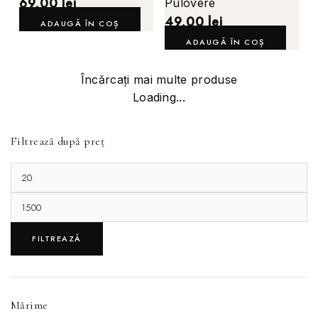
69,00
lei
Pulovere
49,00
lei
ADAUGĂ ÎN COȘ
ADAUGĂ ÎN COȘ
Încărcați mai multe produse
Loading...
Filtrează după preț
FILTREAZĂ
Mărime