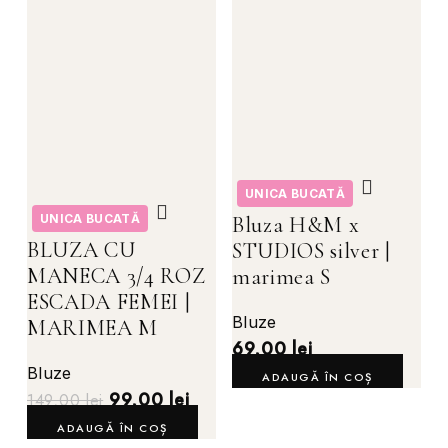
UNICA BUCATĂ
UNICA BUCATĂ
Bluza H&M x
BLUZA CU
STUDIOS silver |
MANECA 3/4 ROZ
marimea S
ESCADA FEMEI |
Bluze
MARIMEA M
69,00
lei
Bluze
ADAUGĂ ÎN COȘ
99,00
lei
149,00
lei
ADAUGĂ ÎN COȘ