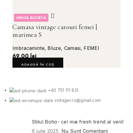
UNICA BUCATĂ
Camasa vintage carouri femei |
marimea S
Imbracaminte
,
Bluze
,
Camasi
,
FEMEI
69,00
lei
ADAUGĂ ÎN COȘ
+40 751 111 831
vintager.ro@gmail.com
POSTĂRI RECENTE
Stilul Boho- cel mai fresh trend al verii!
6 iulie 2025
Nu Sunt Comentarii