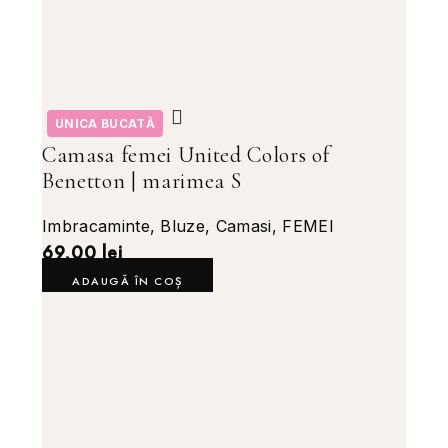
UNICA BUCATĂ
Camasa femei United Colors of
Benetton | marimea S
Imbracaminte
,
Bluze
,
Camasi
,
FEMEI
69,00
lei
ADAUGĂ ÎN COȘ