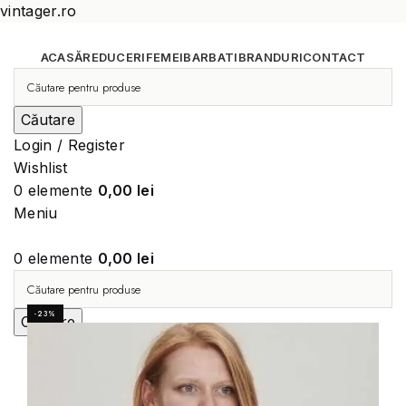
vintager.ro
ACASĂ
REDUCERI
FEMEI
BARBATI
BRANDURI
CONTACT
Căutare
Login / Register
Wishlist
0
elemente
0,00
lei
Meniu
0
elemente
0,00
lei
-23%
Căutare