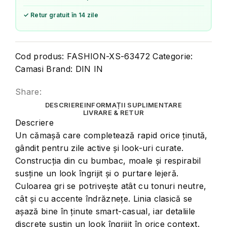
✓ Retur gratuit în 14 zile
Cod produs:
FASHION-XS-63472
Categorie:
Camasi
Brand:
DIN IN
Share:
DESCRIERE
INFORMAȚII SUPLIMENTARE
LIVRARE & RETUR
Descriere
Un cămașă care completează rapid orice ținută,
gândit pentru zile active și look-uri curate.
Construcția din cu bumbac, moale și respirabil
susține un look îngrijit și o purtare lejeră.
Culoarea gri se potrivește atât cu tonuri neutre,
cât și cu accente îndrăznețe. Linia clasică se
așază bine în ținute smart-casual, iar detaliile
discrete susțin un look îngrijit în orice context.