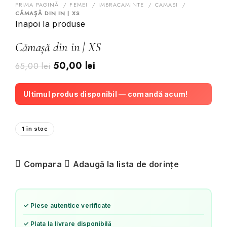
PRIMA PAGINĂ
FEMEI
IMBRACAMINTE
CAMASI
CĂMAȘĂ DIN IN | XS
Inapoi la produse
Cămașă din in | XS
50,00
lei
65,00
lei
Ultimul produs disponibil — comandă acum!
1 în stoc
Compara
Adaugă la lista de dorințe
✓ Piese autentice verificate
✓ Plata la livrare disponibilă