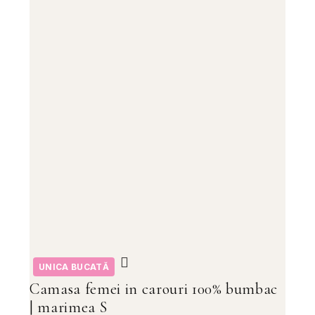
UNICA BUCATĂ
Camasa femei in carouri 100% bumbac
| marimea S