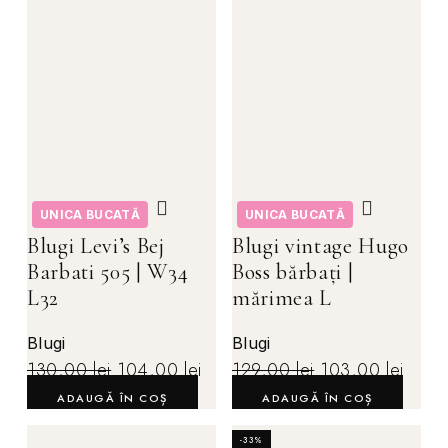
UNICA BUCATĂ
UNICA BUCATĂ
Blugi Levi’s Bej
Blugi vintage Hugo
Barbati 505 | W34
Boss bărbați |
L32
mărimea L
Blugi
Blugi
130,00
lei
104,00
lei
129,00
lei
103,00
lei
ADAUGĂ ÎN COȘ
ADAUGĂ ÎN COȘ
-33%