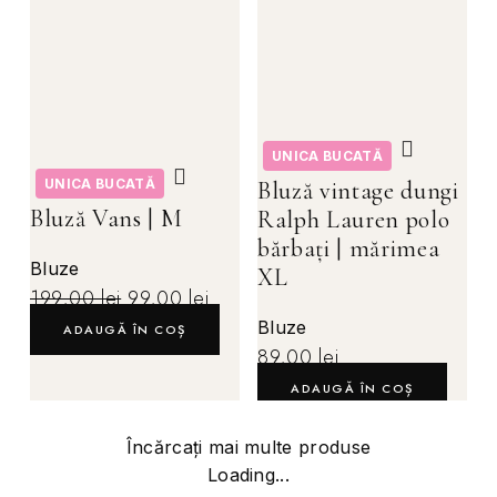
UNICA BUCATĂ
UNICA BUCATĂ
Bluză vintage dungi
Bluză Vans | M
Ralph Lauren polo
bărbați | mărimea
Bluze
XL
199,00
lei
99,00
lei
Bluze
ADAUGĂ ÎN COȘ
89,00
lei
ADAUGĂ ÎN COȘ
Încărcați mai multe produse
Loading...