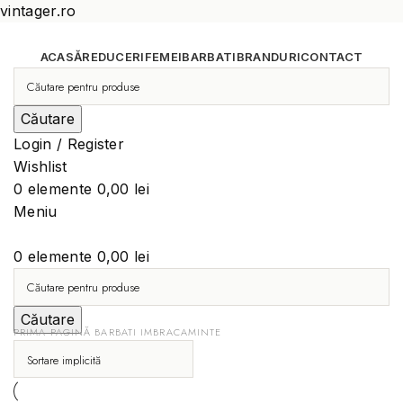
vintager.ro
ACASĂ
REDUCERI
FEMEI
BARBATI
BRANDURI
CONTACT
Căutare
Login / Register
Wishlist
0
elemente
0,00
lei
Meniu
0
elemente
0,00
lei
Căutare
PRIMA PAGINĂ
BARBATI
IMBRACAMINTE