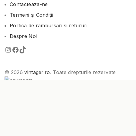
Contacteaza-ne
Termeni și Condiții
Politica de rambursări și retururi
Despre Noi
© 2026
vintager.ro
. Toate drepturile rezervate
🎁 Creează cont și primești -15% la prima comandă • Cod
instant pe email • Valabil 48h
Acest site utilizează cookie-uri pentru a îmbunătăți