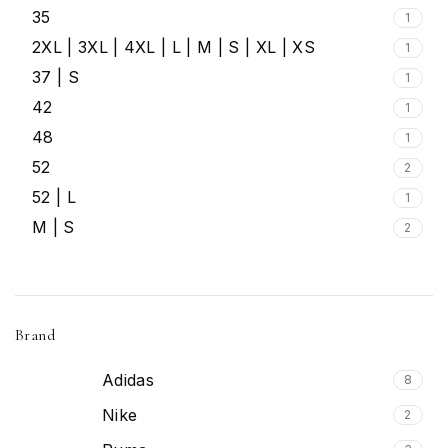
35
1
2XL | 3XL | 4XL | L | M | S | XL | XS
1
37 | S
1
42
1
48
1
52
2
52 | L
1
M | S
2
Brand
Adidas
8
Nike
2