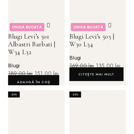
UNICA BUCATĂ
UNICA BUCATĂ
Blugi Levi’s 501
Blugi Levi’s 503 |
Albastri Barbati |
W30 L34
W34 L32
Blugi
169,00
lei
135,00
lei
Blugi
189,00
lei
151,00
lei
CITEȘTE MAI MULT
ADAUGĂ ÎN COȘ
-20%
-25%