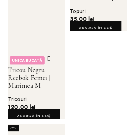
Topuri
35,00
lei
ADAUGĂ ÎN COȘ
UNICA BUCATĂ
Tricou Negru
Reebok Femei |
Marimea M
Tricouri
120,00
lei
ADAUGĂ ÎN COȘ
-70%