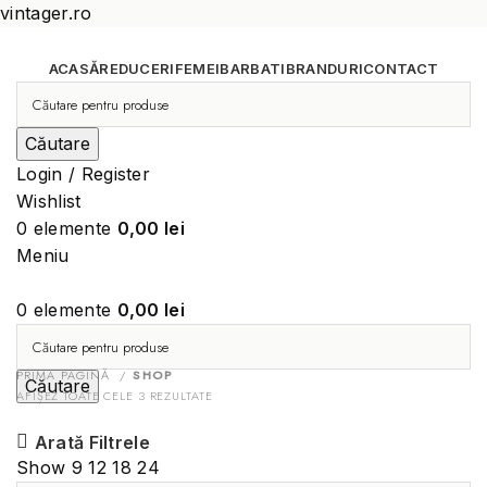
vintager.ro
ACASĂ
REDUCERI
FEMEI
BARBATI
BRANDURI
CONTACT
Căutare
Login / Register
Wishlist
0
elemente
0,00
lei
Meniu
0
elemente
0,00
lei
PRIMA PAGINĂ
SHOP
Căutare
AFIȘEZ TOATE CELE 3 REZULTATE
Arată Filtrele
Show
9
12
18
24