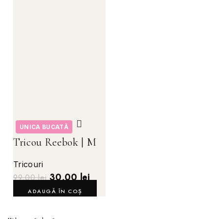
UNICA BUCATĂ
Tricou Reebok | M
Tricouri
30,00
lei
99,00
lei
ADAUGĂ ÎN COȘ