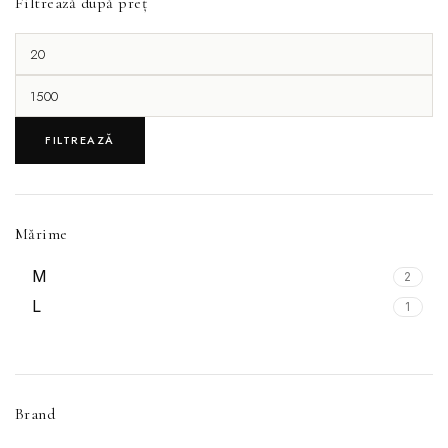
Filtrează după preț
FILTREAZĂ
Mărime
M
2
L
1
Brand