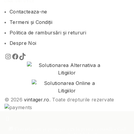
LINK-URI UTILE
Contacteaza-ne
Termeni și Condiții
Politica de rambursări și retururi
Despre Noi
© 2026
vintager.ro
. Toate drepturile rezervate
🎁 Creează cont și primești -15% la prima comandă • Cod