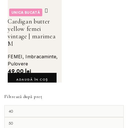
UNICA BUCATĂ
Cardigan butter
yellow femei
vintage | marimea
M
FEMEI
,
Imbracaminte
,
Pulovere
49,00
lei
ADAUGĂ ÎN COȘ
Filtrează după preț