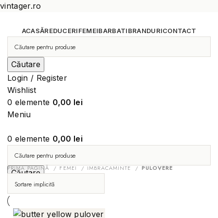
vintager.ro
ACASĂ
REDUCERI
FEMEI
BARBATI
BRANDURI
CONTACT
Căutare
Login / Register
Wishlist
0
elemente
0,00
lei
Meniu
0
elemente
0,00
lei
PRIMA PAGINĂ
FEMEI
IMBRACAMINTE
PULOVERE
Căutare