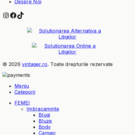
Despre Noi
Instagram
Facebook
TikTok
© 2026
vintager.ro
. Toate drepturile rezervate
Meniu
Categorii
FEMEI
Imbracaminte
Blugi
Bluze
Body
Camasi