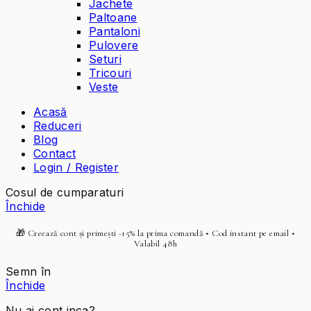
Jachete
Paltoane
Pantaloni
Pulovere
Seturi
Tricouri
Veste
Acasă
Reduceri
Blog
Contact
Login / Register
Cosul de cumparaturi
Închide
🎁 Creează cont și primești -15% la prima comandă • Cod instant pe email •
Valabil 48h
Semn în
Închide
Nu ai cont inca?