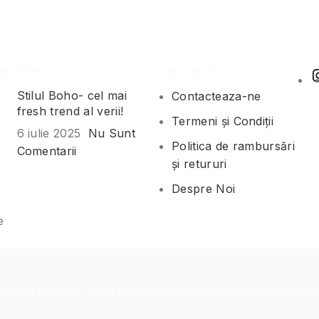
RECENTE
LINK-URI UTILE
Stilul Boho- cel mai
Contacteaza-ne
fresh trend al verii!
Termeni și Condiții
6 iulie 2025
Nu Sunt
Politica de rambursări
Comentarii
și retururi
Despre Noi
e
cont și primești -15% la prima comandă • Cod instant pe email •
ența utilizatorilor. Prin continuarea navigării pe site, vă 