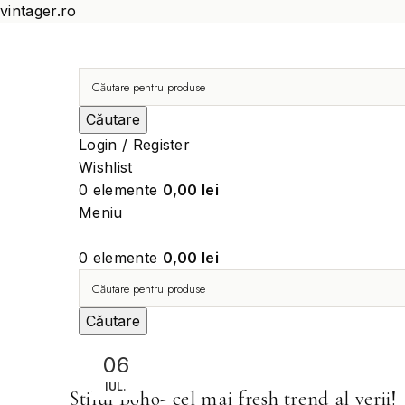
vintager.ro
Căutare
Login / Register
Wishlist
0
elemente
0,00
lei
Meniu
0
elemente
0,00
lei
Căutare
06
FASHION TRENDS
IUL.
Stilul Boho- cel mai fresh trend al verii!