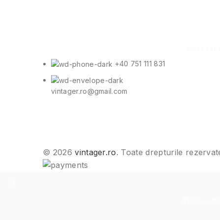
POSTĂRI 
+40 751 111 831
vintager.ro@gmail.com
© 2026
vintager.ro
. Toate drepturile rezervat
🎁 Creează 
Acest site utilizează cookie-uri pentru a îmbunătăți experi