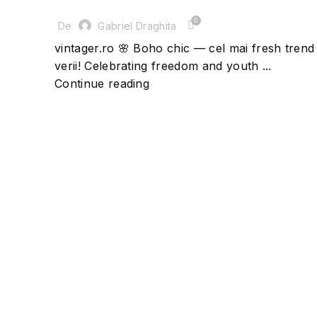
0
De
Gabriel Draghita
vintager.ro 🌸 Boho chic — cel mai fresh trend 
verii! Celebrating freedom and youth ...
Continue reading